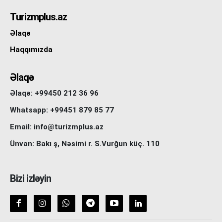
Turizmplus.az
Əlaqə
Haqqımızda
Əlaqə
Əlaqə: +99450 212 36 96
Whatsapp: +99451 879 85 77
Email: info@turizmplus.az
Ünvan: Bakı ş, Nəsimi r. S.Vurğun küç. 110
Bizi izləyin