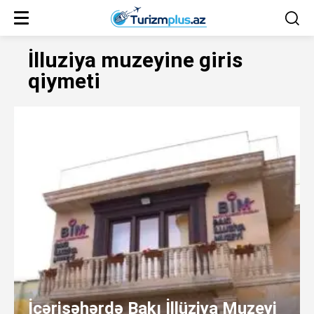
İlluziya muzeyine giris
qiymeti
İçərişəhərdə Bakı İllüziya Muzeyi