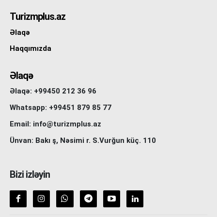
Turizmplus.az
Əlaqə
Haqqımızda
Əlaqə
Əlaqə: +99450 212 36 96
Whatsapp: +99451 879 85 77
Email: info@turizmplus.az
Ünvan: Bakı ş, Nəsimi r. S.Vurğun küç. 110
Bizi izləyin