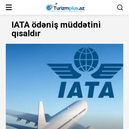
IATA ödəniş müddətini
qısaldır