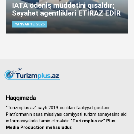
IATA ödəniş müddətini qısaldır;
Səyahət agentlikləri ETİRAZ EDİR
YANVAR 13, 2026
Haqqımızda
“Turizmplus.az” saytı 2019-cu ildən fəaliyyət göstərir.
Platformanın əsas missiyası cəmiyyəti turizm sənayesinə aid
informasiyalarla təmin etməkdir.
“Turizmplus.az” Plus
Media Production məhsuludur.