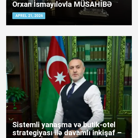
Orxan İsmayılovla MÜSAHİBƏ
APREL 21, 2026
Sistemli yanaşma və butik-otel
strategiyası ilə davamlı inkişaf –