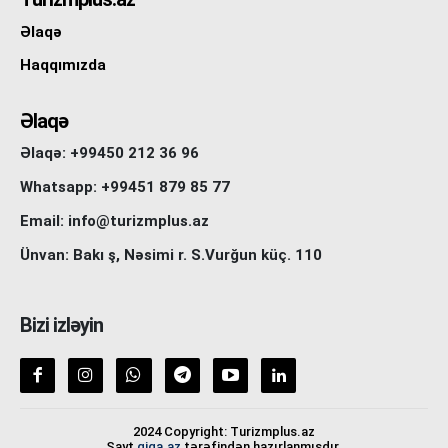
Əlaqə
Haqqımızda
Əlaqə
Əlaqə: +99450 212 36 96
Whatsapp: +99451 879 85 77
Email: info@turizmplus.az
Ünvan: Bakı ş, Nəsimi r. S.Vurğun küç. 110
Bizi izləyin
2024 Copyright: Turizmplus.az
Sayt
giga.az
tərəfindən hazırlanmışdır.