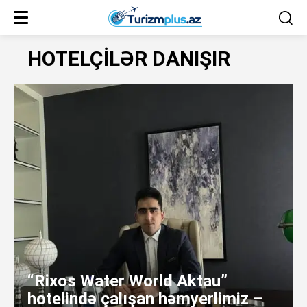
HOTELÇİLƏR DANIŞIR
“Rixos Water World Aktau”
hotelində çalışan həmyerlimiz –