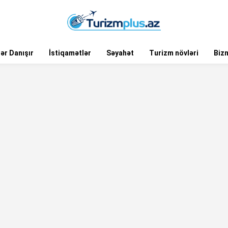
ər Danışır
İstiqamətlər
Səyahət
Turizm növləri
Biz