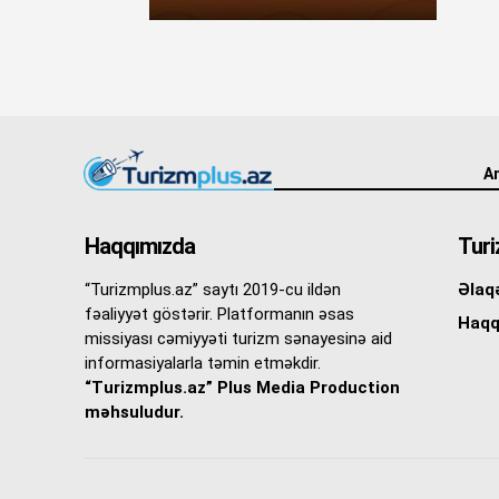
An
Haqqımızda
Turi
“Turizmplus.az” saytı 2019-cu ildən
Əlaq
fəaliyyət göstərir. Platformanın əsas
Haqq
missiyası cəmiyyəti turizm sənayesinə aid
informasiyalarla təmin etməkdir.
“Turizmplus.az” Plus Media Production
məhsuludur.