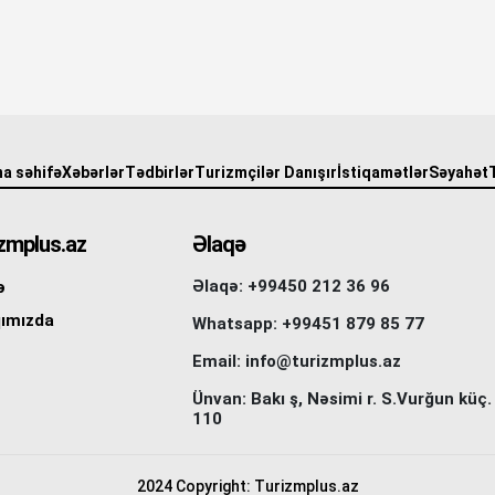
a səhifə
Xəbərlər
Tədbirlər
Turizmçilər Danışır
İstiqamətlər
Səyahət
zmplus.az
Əlaqə
Əlaqə: +99450 212 36 96
ə
ımızda
Whatsapp: +99451 879 85 77
Email: info@turizmplus.az
Ünvan: Bakı ş, Nəsimi r. S.Vurğun küç.
110
2024 Copyright: Turizmplus.az