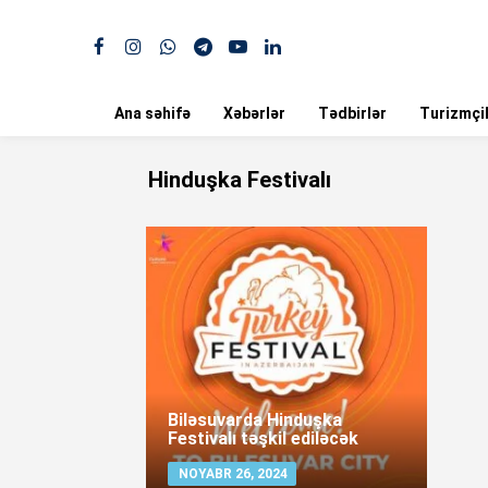
Ana səhifə
Xəbərlər
Tədbirlər
Turizmçil
Hinduşka Festivalı
Biləsuvarda Hinduşka
Festivalı təşkil ediləcək
NOYABR 26, 2024