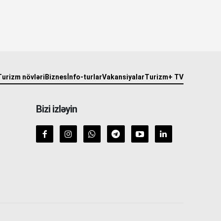
Turizm növləri
Biznes
İnfo-turlar
Vakansiyalar
Turizm+ TV
Bizi izləyin