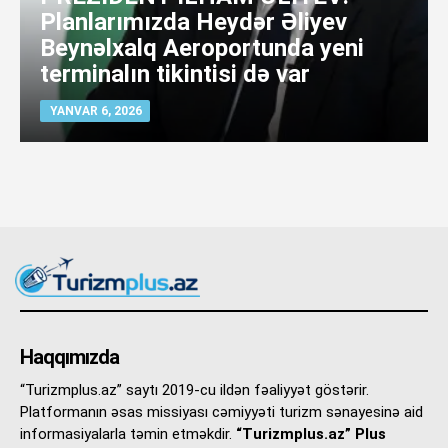
Planlarımızda Heydər Əliyev
Beynəlxalq Aeroportunda yeni
terminalın tikintisi də var
YANVAR 6, 2026
Haqqımızda
“Turizmplus.az” saytı 2019-cu ildən fəaliyyət göstərir.
Platformanın əsas missiyası cəmiyyəti turizm sənayesinə aid
informasiyalarla təmin etməkdir.
“Turizmplus.az” Plus