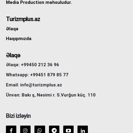
Media Production məhsuludur.
Turizmplus.az
Əlaqə
Haqqımızda
Əlaqə
Əlaqə: +99450 212 36 96
Whatsapp: +99451 879 85 77
Email: info@turizmplus.az
Ünvan: Bakı ş, Nəsimi r. S.Vurğun küç. 110
Bizi izləyin