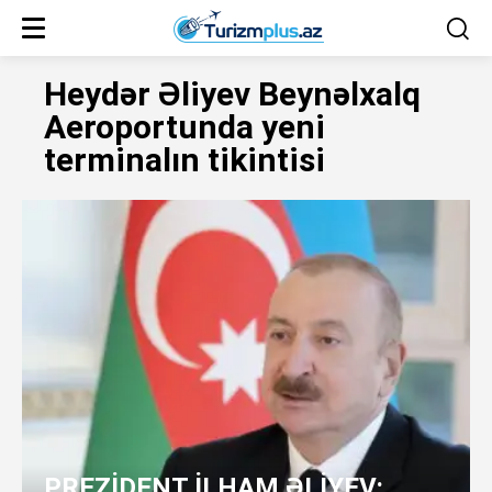
Heydər Əliyev Beynəlxalq
Aeroportunda yeni
terminalın tikintisi
PREZİDENT İLHAM ƏLİYEV: