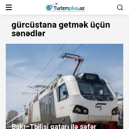
gürcüstana getmək üçün
sənədlər
Bakı–Tbilisi qatarı ilə səfər