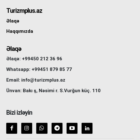
Turizmplus.az
Əlaqə
Haqqımızda
Əlaqə
Əlaqə: +99450 212 36 96
Whatsapp: +99451 879 85 77
Email: info@turizmplus.az
Ünvan: Bakı ş, Nəsimi r. S.Vurğun küç. 110
Bizi izləyin