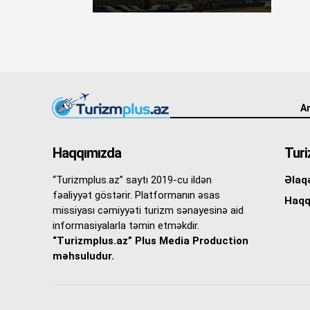
An
Haqqımızda
Turi
“Turizmplus.az” saytı 2019-cu ildən
Əlaq
fəaliyyət göstərir. Platformanın əsas
Haqq
missiyası cəmiyyəti turizm sənayesinə aid
informasiyalarla təmin etməkdir.
“Turizmplus.az” Plus Media Production
məhsuludur.