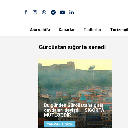
Ana səhifə
Xəbərlər
Tədbirlər
Turizmçil
Gürcüstan sığorta sənədi
Bu gündən Gürcüstana giriş
qaydaları dəyişdi – SIĞORTA
MÜTLƏQDİR
YANVAR 1, 2026