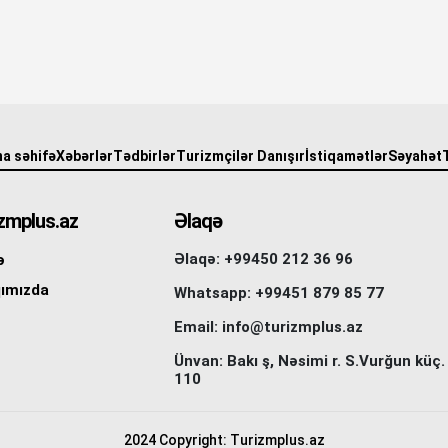
a səhifə
Xəbərlər
Tədbirlər
Turizmçilər Danışır
İstiqamətlər
Səyahət
zmplus.az
Əlaqə
Əlaqə: +99450 212 36 96
ə
ımızda
Whatsapp: +99451 879 85 77
Email: info@turizmplus.az
Ünvan: Bakı ş, Nəsimi r. S.Vurğun küç.
110
2024 Copyright: Turizmplus.az