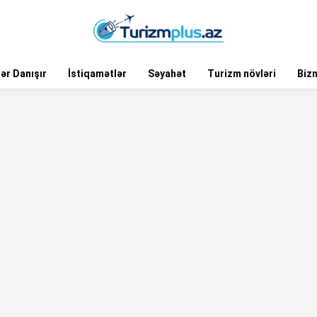
ər Danışır
İstiqamətlər
Səyahət
Turizm növləri
Biz