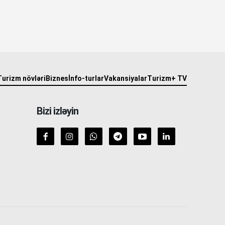
Turizm növləri
Biznes
İnfo-turlar
Vakansiyalar
Turizm+ TV
Bizi izləyin