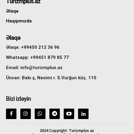
Turizmplus.az
Əlaqə
Haqqımızda
Əlaqə
Əlaqə: +99450 212 36 96
Whatsapp: +99451 879 85 77
Email: info@turizmplus.az
Ünvan: Bakı ş, Nəsimi r. S.Vurğun küç. 110
Bizi izləyin
2024 Copyright: Turizmplus.az