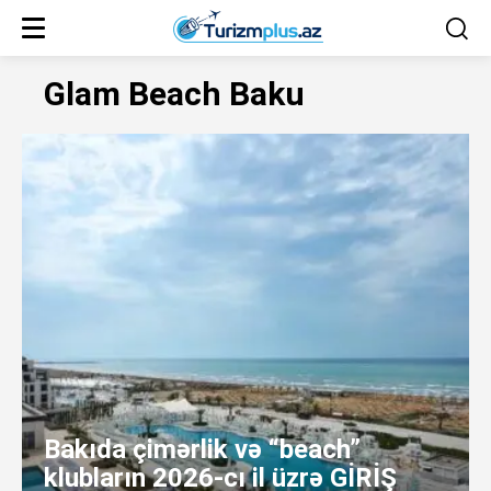
Glam Beach Baku
Bakıda çimərlik və “beach”
klubların 2026-cı il üzrə GİRİŞ