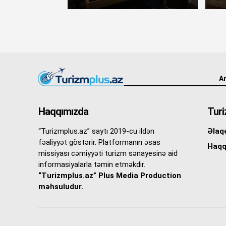
An
Haqqımızda
Turi
“Turizmplus.az” saytı 2019-cu ildən
Əlaq
fəaliyyət göstərir. Platformanın əsas
Haqq
missiyası cəmiyyəti turizm sənayesinə aid
informasiyalarla təmin etməkdir.
“Turizmplus.az” Plus Media Production
məhsuludur.