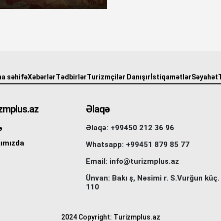
a səhifə
Xəbərlər
Tədbirlər
Turizmçilər Danışır
İstiqamətlər
Səyahət
zmplus.az
Əlaqə
Əlaqə: +99450 212 36 96
ə
ımızda
Whatsapp: +99451 879 85 77
Email: info@turizmplus.az
Ünvan: Bakı ş, Nəsimi r. S.Vurğun küç.
110
2024 Copyright: Turizmplus.az