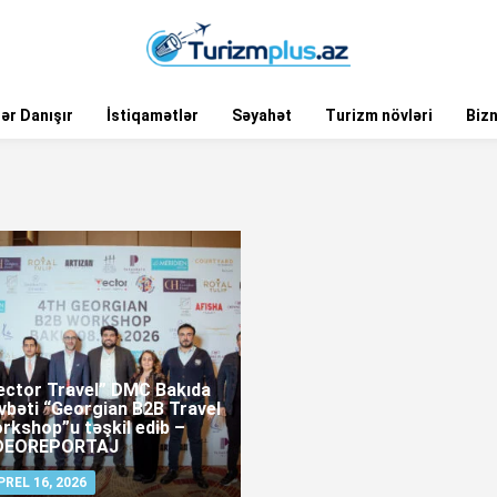
ər Danışır
İstiqamətlər
Səyahət
Turizm növləri
Biz
ector Travel” DMC Bakıda
vbəti “Georgian B2B Travel
rkshop”u təşkil edib –
DEOREPORTAJ
PREL 16, 2026