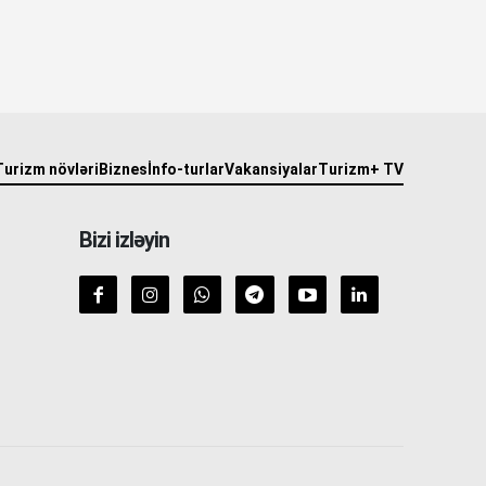
Turizm növləri
Biznes
İnfo-turlar
Vakansiyalar
Turizm+ TV
Bizi izləyin