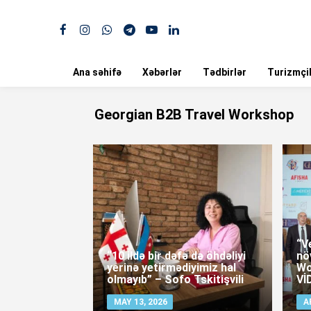
Ana səhifə
Xəbərlər
Tədbirlər
Turizmçil
Georgian B2B Travel Workshop
“V
“10 ildə bir dəfə də öhdəliyi
nö
yerinə yetirmədiyimiz hal
Wo
olmayıb” – Sofo Tskitişvili
Vİ
MAY 13, 2026
A