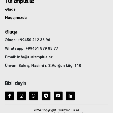
Turizmplus.az
Əlaqə
Haqqımızda
Əlaqə
Əlaqə: +99450 212 36 96
Whatsapp: +99451 879 85 77
Email: info@turizmplus.az
Ünvan: Bakı ş, Nəsimi r. S.Vurğun küç. 110
Bizi izləyin
2024 Copyright: Turizmplus.az