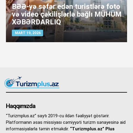
BƏƏ-yə səfər edən turistlərə foto
və video çəkilişlərlə bağlı MÜHÜM
XƏBƏRDARLIQ
MART 19, 2026
Haqqımızda
“Turizmplus.az” saytı 2019-cu ildən fəaliyyət göstərir.
Platformanın əsas missiyası cəmiyyəti turizm sənayesinə aid
informasiyalarla təmin etməkdir.
“Turizmplus.az” Plus