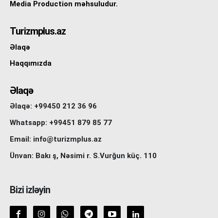
Media Production məhsuludur.
Turizmplus.az
Əlaqə
Haqqımızda
Əlaqə
Əlaqə: +99450 212 36 96
Whatsapp: +99451 879 85 77
Email: info@turizmplus.az
Ünvan: Bakı ş, Nəsimi r. S.Vurğun küç. 110
Bizi izləyin