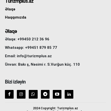
Turizmplus.az
Əlaqə
Haqqımızda
Əlaqə
Əlaqə: +99450 212 36 96
Whatsapp: +99451 879 85 77
Email: info@turizmplus.az
Ünvan: Bakı ş, Nəsimi r. S.Vurğun küç. 110
Bizi izləyin
2024 Copyright: Turizmplus.az