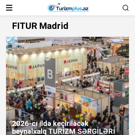
FITUR Madrid
2026-cı ildə keçiriləcək
beynəlxalq TURİZM SƏRGİLƏRİ