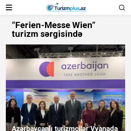
“Ferien-Messe Wien”
turizm sərgisində
Azərbaycanlı turizmçilər Vyanada