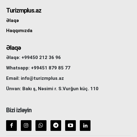
Turizmplus.az
Əlaqə
Haqqımızda
Əlaqə
Əlaqə: +99450 212 36 96
Whatsapp: +99451 879 85 77
Email: info@turizmplus.az
Ünvan: Bakı ş, Nəsimi r. S.Vurğun küç. 110
Bizi izləyin