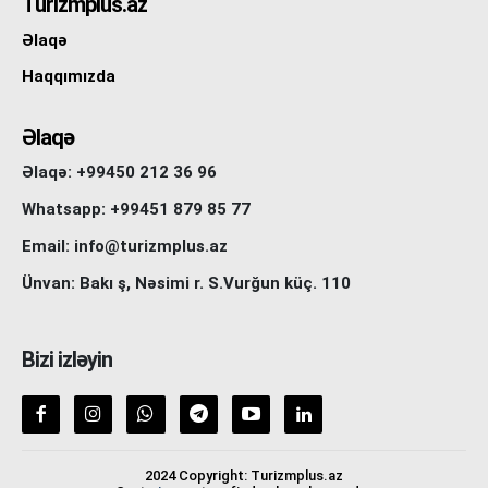
Turizmplus.az
Əlaqə
Haqqımızda
Əlaqə
Əlaqə: +99450 212 36 96
Whatsapp: +99451 879 85 77
Email: info@turizmplus.az
Ünvan: Bakı ş, Nəsimi r. S.Vurğun küç. 110
Bizi izləyin
2024 Copyright: Turizmplus.az