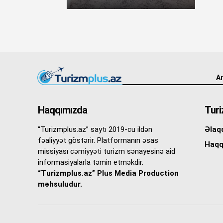
An
Haqqımızda
Turi
“Turizmplus.az” saytı 2019-cu ildən
Əlaq
fəaliyyət göstərir. Platformanın əsas
Haqq
missiyası cəmiyyəti turizm sənayesinə aid
informasiyalarla təmin etməkdir.
“Turizmplus.az” Plus Media Production
məhsuludur.