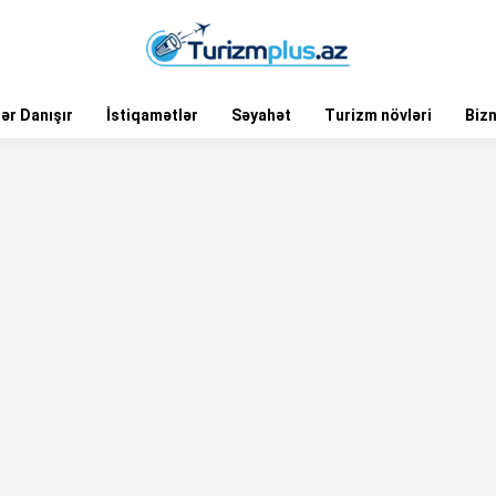
ər Danışır
İstiqamətlər
Səyahət
Turizm növləri
Biz