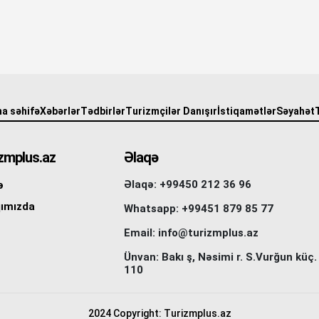
a səhifə
Xəbərlər
Tədbirlər
Turizmçilər Danışır
İstiqamətlər
Səyahət
zmplus.az
Əlaqə
Əlaqə: +99450 212 36 96
ə
ımızda
Whatsapp: +99451 879 85 77
Email: info@turizmplus.az
Ünvan: Bakı ş, Nəsimi r. S.Vurğun küç.
110
2024 Copyright: Turizmplus.az