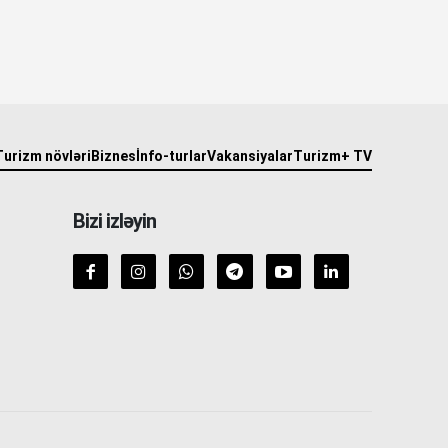
Turizm növləri
Biznes
İnfo-turlar
Vakansiyalar
Turizm+ TV
Bizi izləyin