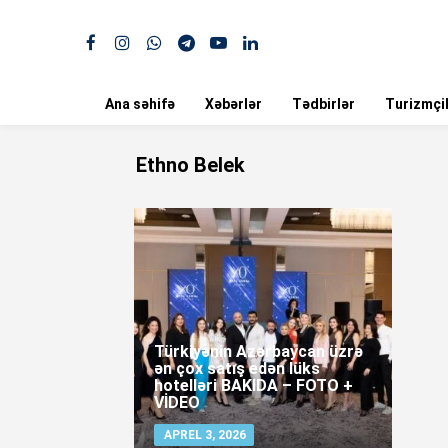
Ana səhifə
Xəbərlər
Tədbirlər
Turizmçil
Ethno Belek
Türkiyənin Azərbaycan üzrə
ən çox satış edən lüks
hotelləri BAKIDA – FOTO +
VİDEO
APREL 3, 2026