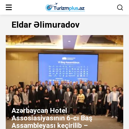
Eldar Əlimuradov
Azərbaycan Hotel
Assosiasiyasının 6-cı Baş
Assambleyası keçirilib –