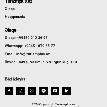
Turizmplus.az
Əlaqə
Haqqımızda
Əlaqə
Əlaqə: +99450 212 36 96
Whatsapp: +99451 879 85 77
Email: info@turizmplus.az
Ünvan: Bakı ş, Nəsimi r. S.Vurğun küç. 110
Bizi izləyin
2024 Copyright: Turizmplus.az