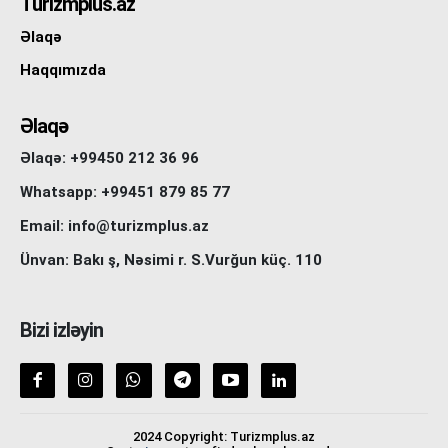
Turizmplus.az
Əlaqə
Haqqımızda
Əlaqə
Əlaqə: +99450 212 36 96
Whatsapp: +99451 879 85 77
Email: info@turizmplus.az
Ünvan: Bakı ş, Nəsimi r. S.Vurğun küç. 110
Bizi izləyin
2024 Copyright: Turizmplus.az