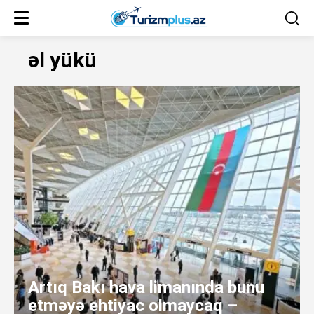
əl yükü
Artıq Bakı hava limanında bunu
etməyə ehtiyac olmaycaq –