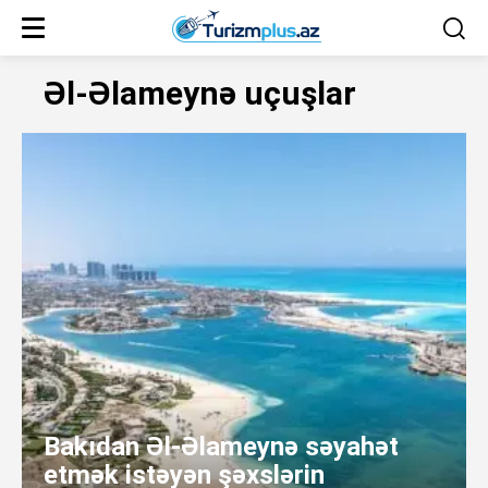
Əl-Əlameynə uçuşlar
Bakıdan Əl-Əlameynə səyahət
etmək istəyən şəxslərin