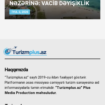
NƏZƏRİNƏ: VACİB DƏYİŞİKLİK
İYUL 2, 2026
Haqqımızda
“Turizmplus.az” saytı 2019-cu ildən fəaliyyət göstərir.
Platformanın əsas missiyası cəmiyyəti turizm sənayesinə aid
informasiyalarla təmin etməkdir.
“Turizmplus.az” Plus
Media Production məhsuludur.