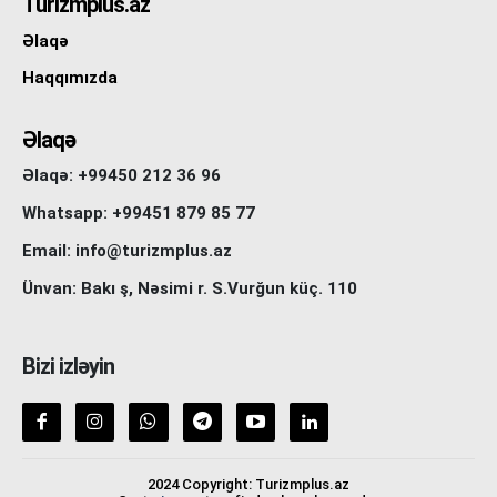
Turizmplus.az
Əlaqə
Haqqımızda
Əlaqə
Əlaqə: +99450 212 36 96
Whatsapp: +99451 879 85 77
Email: info@turizmplus.az
Ünvan: Bakı ş, Nəsimi r. S.Vurğun küç. 110
Bizi izləyin
2024 Copyright: Turizmplus.az