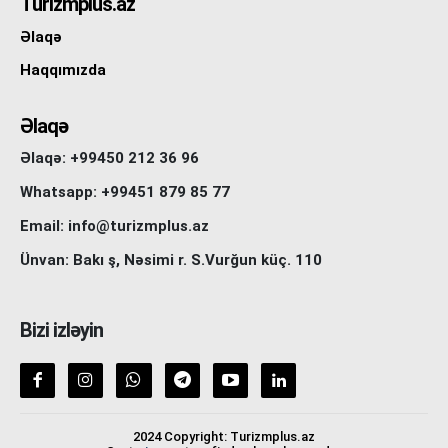
Turizmplus.az
Əlaqə
Haqqımızda
Əlaqə
Əlaqə: +99450 212 36 96
Whatsapp: +99451 879 85 77
Email: info@turizmplus.az
Ünvan: Bakı ş, Nəsimi r. S.Vurğun küç. 110
Bizi izləyin
2024 Copyright: Turizmplus.az