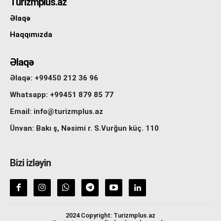
Turizmplus.az
Əlaqə
Haqqımızda
Əlaqə
Əlaqə: +99450 212 36 96
Whatsapp: +99451 879 85 77
Email: info@turizmplus.az
Ünvan: Bakı ş, Nəsimi r. S.Vurğun küç. 110
Bizi izləyin
2024 Copyright: Turizmplus.az