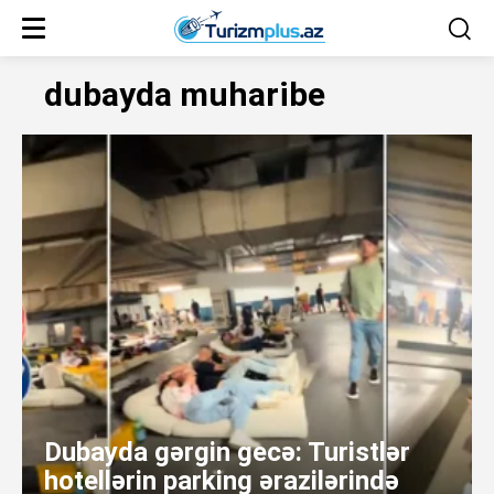
dubayda muharibe
Dubayda gərgin gecə: Turistlər
hotellərin parking ərazilərində