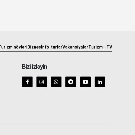
Turizm növləri
Biznes
İnfo-turlar
Vakansiyalar
Turizm+ TV
Bizi izləyin