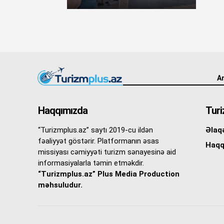
An
Haqqımızda
Turi
“Turizmplus.az” saytı 2019-cu ildən
Əlaq
fəaliyyət göstərir. Platformanın əsas
Haqq
missiyası cəmiyyəti turizm sənayesinə aid
informasiyalarla təmin etməkdir.
“Turizmplus.az” Plus Media Production
məhsuludur.