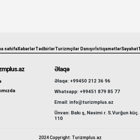
a səhifə
Xəbərlər
Tədbirlər
Turizmçilər Danışır
İstiqamətlər
Səyahət
zmplus.az
Əlaqə
Əlaqə: +99450 212 36 96
ə
ımızda
Whatsapp: +99451 879 85 77
Email: info@turizmplus.az
Ünvan: Bakı ş, Nəsimi r. S.Vurğun küç.
110
2024 Copyright: Turizmplus.az