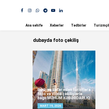
Ana səhifə
Xəbərlər
Tədbirlər
Turizmçil
dubayda foto çəkiliş
BƏƏ-yə səfər edən turistlərə
foto və video çəkilişlərlə
bağlı MÜHÜM XƏBƏRDARLIQ
MART 19, 2026