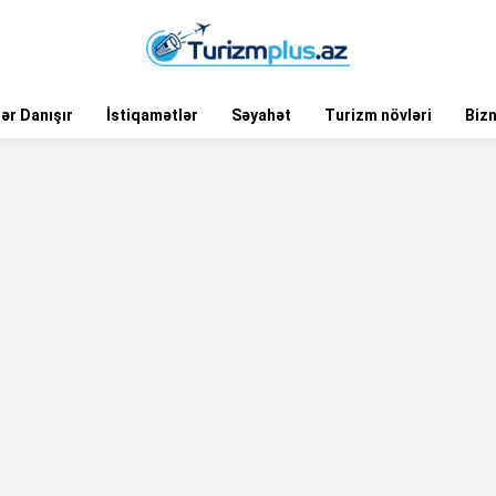
ər Danışır
İstiqamətlər
Səyahət
Turizm növləri
Biz