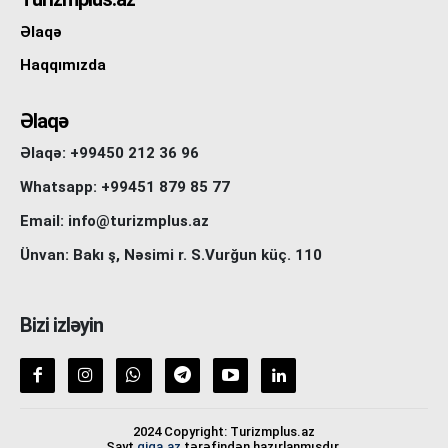
Əlaqə
Haqqımızda
Əlaqə
Əlaqə: +99450 212 36 96
Whatsapp: +99451 879 85 77
Email: info@turizmplus.az
Ünvan: Bakı ş, Nəsimi r. S.Vurğun küç. 110
Bizi izləyin
2024 Copyright: Turizmplus.az
Sayt
giga.az
tərəfindən hazırlanmışdır.