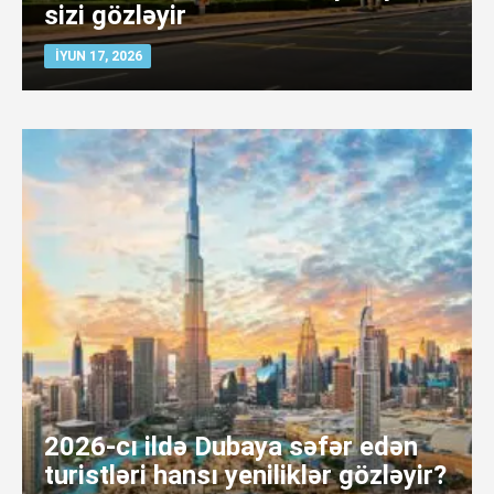
sizi gözləyir
İYUN 17, 2026
2026-cı ildə Dubaya səfər edən
turistləri hansı yeniliklər gözləyir?