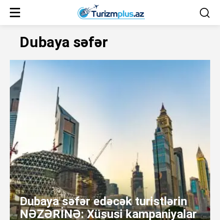
Dubaya səfər
Dubaya səfər edəcək turistlərin
NƏZƏRİNƏ: Xüsusi kampaniyalar