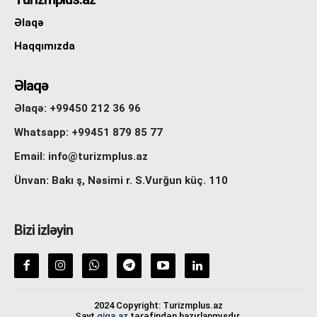
Əlaqə
Haqqımızda
Əlaqə
Əlaqə: +99450 212 36 96
Whatsapp: +99451 879 85 77
Email: info@turizmplus.az
Ünvan: Bakı ş, Nəsimi r. S.Vurğun küç. 110
Bizi izləyin
2024 Copyright: Turizmplus.az
Sayt
giga.az
tərəfindən hazırlanmışdır.