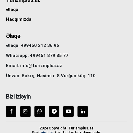
Əlaqə
Haqqımızda
Əlaqə
Əlaqə: +99450 212 36 96
Whatsapp: +99451 879 85 77
Email: info@turizmplus.az
Ünvan: Bakı ş, Nəsimi r. S.Vurğun küç. 110
Bizi izləyin
2024 Copyright: Turizmplus.az
Sayt
giga.az
tərəfindən hazırlanmışdır.