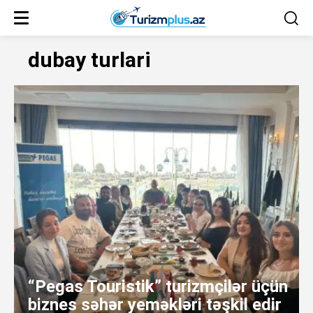
dubay turlari
“Pegas Touristik” turizmçilər üçün
biznes səhər yeməkləri təşkil edir