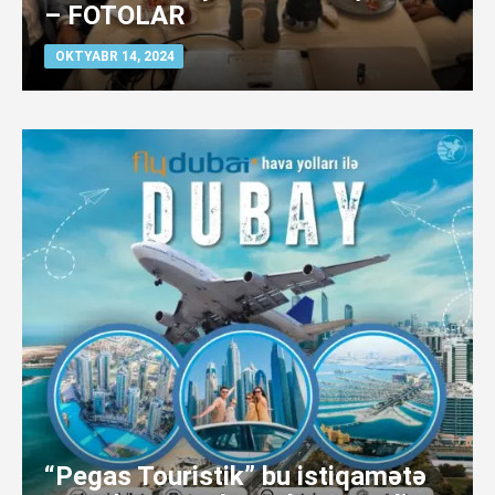
– FOTOLAR
OKTYABR 14, 2024
“Pegas Touristik” bu istiqamətə