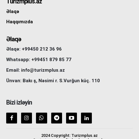
Turizmplus.az
Əlaqə
Haqqımızda
Əlaqə
Əlaqə: +99450 212 36 96
Whatsapp: +99451 879 85 77
Email: info@turizmplus.az
Ünvan: Bakı ş, Nəsimi r. S.Vurğun küç. 110
Bizi izləyin
2024 Copyright: Turizmplus.az