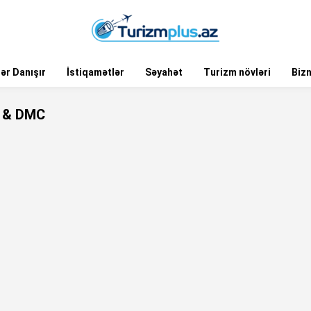
ər Danışır
İstiqamətlər
Səyahət
Turizm növləri
Biz
l & DMC