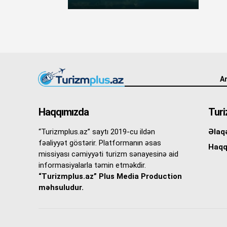
An
Haqqımızda
Turi
“Turizmplus.az” saytı 2019-cu ildən
Əlaq
fəaliyyət göstərir. Platformanın əsas
Haqq
missiyası cəmiyyəti turizm sənayesinə aid
informasiyalarla təmin etməkdir.
“Turizmplus.az” Plus Media Production
məhsuludur.