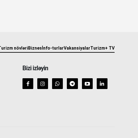
Turizm növləri
Biznes
İnfo-turlar
Vakansiyalar
Turizm+ TV
Bizi izləyin