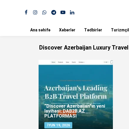
Ana səhifə
Xəbərlər
Tədbirlər
Turizmçil
Discover Azerbaijan Luxury Trave
“Discover Azerbaijan”ın yeni
layihəsi: DAB2B.AZ
PLATFORMASI
İYUN 19, 2026