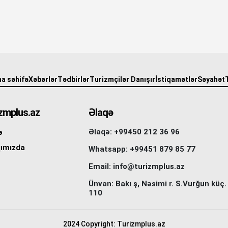
a səhifə
Xəbərlər
Tədbirlər
Turizmçilər Danışır
İstiqamətlər
Səyahət
zmplus.az
Əlaqə
Əlaqə: +99450 212 36 96
ə
ımızda
Whatsapp: +99451 879 85 77
Email: info@turizmplus.az
Ünvan: Bakı ş, Nəsimi r. S.Vurğun küç.
110
2024 Copyright: Turizmplus.az