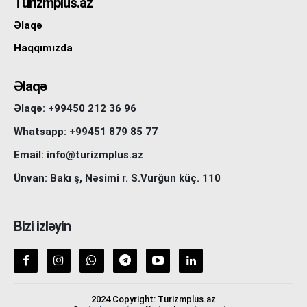
Turizmplus.az
Əlaqə
Haqqımızda
Əlaqə
Əlaqə: +99450 212 36 96
Whatsapp: +99451 879 85 77
Email: info@turizmplus.az
Ünvan: Bakı ş, Nəsimi r. S.Vurğun küç. 110
Bizi izləyin
2024 Copyright: Turizmplus.az