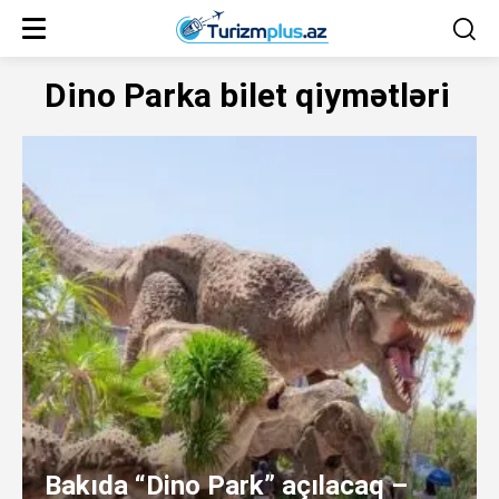
Dino Parka bilet qiymətləri
Bakıda “Dino Park” açılacaq –