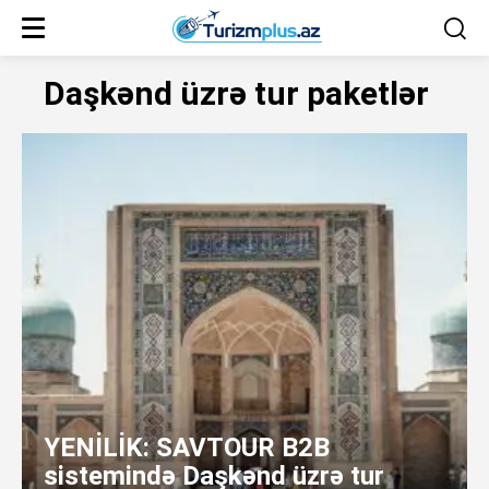
Daşkənd üzrə tur paketlər
YENİLİK: SAVTOUR B2B
sistemində Daşkənd üzrə tur