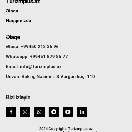
Turizmplus.az
Əlaqə
Haqqımızda
Əlaqə
Əlaqə: +99450 212 36 96
Whatsapp: +99451 879 85 77
Email: info@turizmplus.az
Ünvan: Bakı ş, Nəsimi r. S.Vurğun küç. 110
Bizi izləyin
2024 Copyright: Turizmplus.az