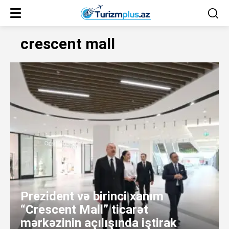
crescent mall
Prezident və birinci xanım
“Crescent Mall” ticarət
mərkəzinin açılışında iştirak