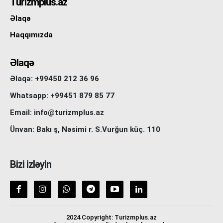
Turizmplus.az
Əlaqə
Haqqımızda
Əlaqə
Əlaqə: +99450 212 36 96
Whatsapp: +99451 879 85 77
Email: info@turizmplus.az
Ünvan: Bakı ş, Nəsimi r. S.Vurğun küç. 110
Bizi izləyin
2024 Copyright: Turizmplus.az