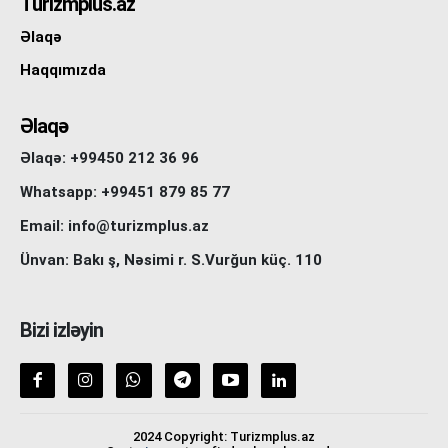
Turizmplus.az
Əlaqə
Haqqımızda
Əlaqə
Əlaqə: +99450 212 36 96
Whatsapp: +99451 879 85 77
Email: info@turizmplus.az
Ünvan: Bakı ş, Nəsimi r. S.Vurğun küç. 110
Bizi izləyin
2024 Copyright: Turizmplus.az