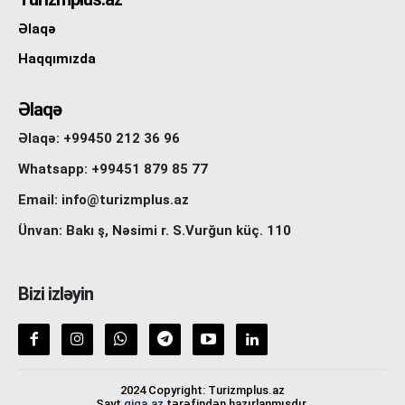
Əlaqə
Haqqımızda
Əlaqə
Əlaqə: +99450 212 36 96
Whatsapp: +99451 879 85 77
Email: info@turizmplus.az
Ünvan: Bakı ş, Nəsimi r. S.Vurğun küç. 110
Bizi izləyin
2024 Copyright: Turizmplus.az
Sayt
giga.az
tərəfindən hazırlanmışdır.