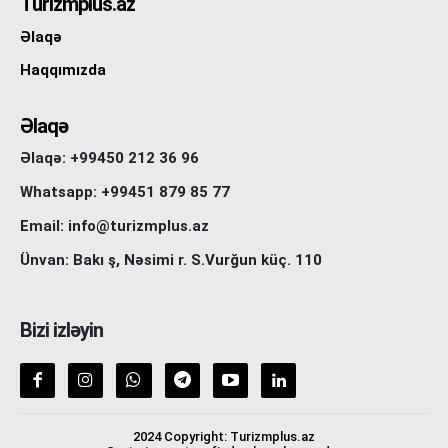
Turizmplus.az
Əlaqə
Haqqımızda
Əlaqə
Əlaqə: +99450 212 36 96
Whatsapp: +99451 879 85 77
Email: info@turizmplus.az
Ünvan: Bakı ş, Nəsimi r. S.Vurğun küç. 110
Bizi izləyin
2024 Copyright: Turizmplus.az