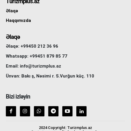
Turizmplus.az
Əlaqə
Haqqımızda
Əlaqə
Əlaqə: +99450 212 36 96
Whatsapp: +99451 879 85 77
Email: info@turizmplus.az
Ünvan: Bakı ş, Nəsimi r. S.Vurğun küç. 110
Bizi izləyin
2024 Copyright: Turizmplus.az