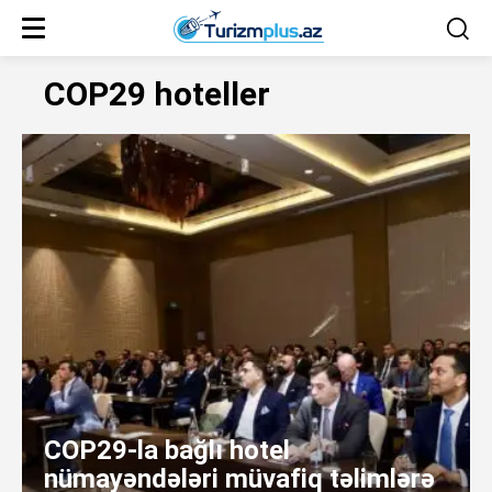
COP29 hoteller
COP29-la bağlı hotel
nümayəndələri müvafiq təlimlərə