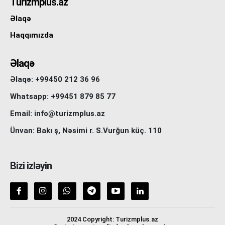
Turizmplus.az
Əlaqə
Haqqımızda
Əlaqə
Əlaqə: +99450 212 36 96
Whatsapp: +99451 879 85 77
Email: info@turizmplus.az
Ünvan: Bakı ş, Nəsimi r. S.Vurğun küç. 110
Bizi izləyin
2024 Copyright: Turizmplus.az