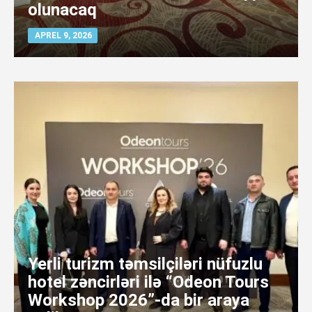
olunacaq
APREL 9, 2026
Yerli turizm təmsilçiləri nüfuzlu
hotel zəncirləri ilə “Odeon Tours
Workshop 2026”-da bir araya