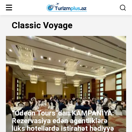
Classic Voyage
“Odeon Tours”dan KAMPANİYA:
Rezervasiya edən agentliklərə
lüks hotellərdə istirahət hədiyyə