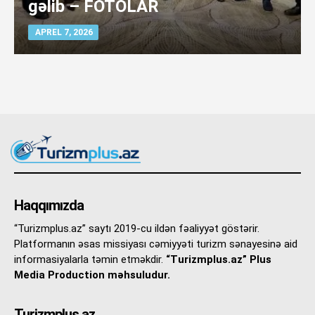
gəlib – FOTOLAR
APREL 7, 2026
Haqqımızda
“Turizmplus.az” saytı 2019-cu ildən fəaliyyət göstərir.
Platformanın əsas missiyası cəmiyyəti turizm sənayesinə aid
informasiyalarla təmin etməkdir.
“Turizmplus.az” Plus
Media Production məhsuludur.
Turizmplus.az