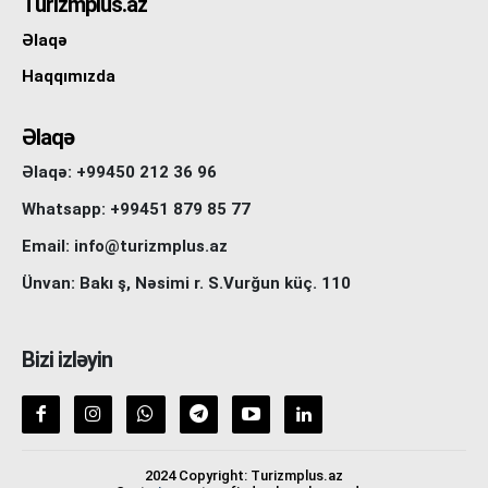
Turizmplus.az
Əlaqə
Haqqımızda
Əlaqə
Əlaqə: +99450 212 36 96
Whatsapp: +99451 879 85 77
Email: info@turizmplus.az
Ünvan: Bakı ş, Nəsimi r. S.Vurğun küç. 110
Bizi izləyin
2024 Copyright: Turizmplus.az