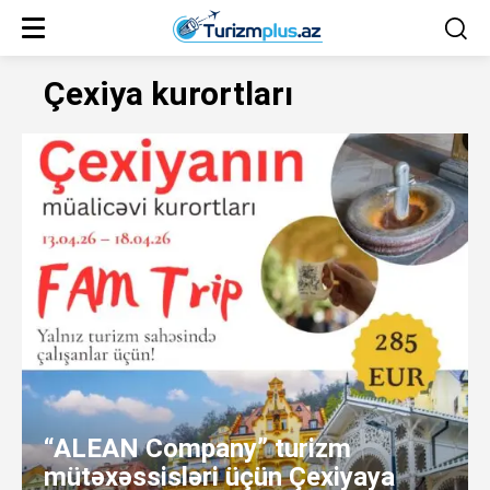
Çexiya kurortları
“ALEAN Company” turizm
mütəxəssisləri üçün Çexiyaya