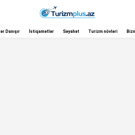
ər Danışır
İstiqamətlər
Səyahət
Turizm növləri
Biz