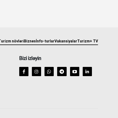
Turizm növləri
Biznes
İnfo-turlar
Vakansiyalar
Turizm+ TV
Bizi izləyin