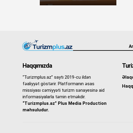
An
Haqqımızda
Turi
“Turizmplus.az” saytı 2019-cu ildən
Əlaq
fəaliyyət göstərir. Platformanın əsas
Haqq
missiyası cəmiyyəti turizm sənayesinə aid
informasiyalarla təmin etməkdir.
“Turizmplus.az” Plus Media Production
məhsuludur.