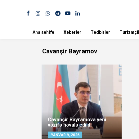
Ana səhifə
Xəbərlər
Tədbirlər
Turizmçil
Cavanşir Bayramov
Cavanşir Bayramova yeni
vəzifə həvalə edildi
YANVAR 9, 2026