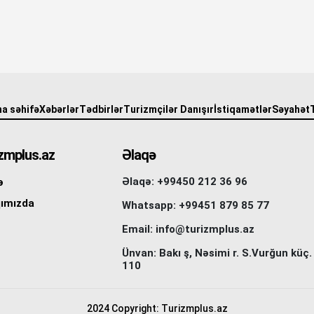
a səhifə
Xəbərlər
Tədbirlər
Turizmçilər Danışır
İstiqamətlər
Səyahət
zmplus.az
Əlaqə
Əlaqə: +99450 212 36 96
ə
ımızda
Whatsapp: +99451 879 85 77
Email: info@turizmplus.az
Ünvan: Bakı ş, Nəsimi r. S.Vurğun küç.
110
2024 Copyright: Turizmplus.az