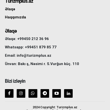
Turizmplus.az
Əlaqə
Haqqımızda
Əlaqə
Əlaqə: +99450 212 36 96
Whatsapp: +99451 879 85 77
Email: info@turizmplus.az
Ünvan: Bakı ş, Nəsimi r. S.Vurğun küç. 110
Bizi izləyin
2024 Copyright: Turizmplus.az