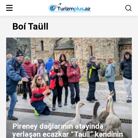
Boí Taüll
Pireney dağlarının ətəyində
yerləşən ecazkar “Taüll” kəndinin