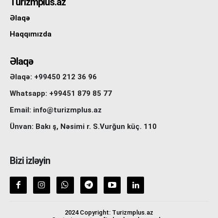
Turizmplus.az
Əlaqə
Haqqımızda
Əlaqə
Əlaqə: +99450 212 36 96
Whatsapp: +99451 879 85 77
Email: info@turizmplus.az
Ünvan: Bakı ş, Nəsimi r. S.Vurğun küç. 110
Bizi izləyin
2024 Copyright: Turizmplus.az