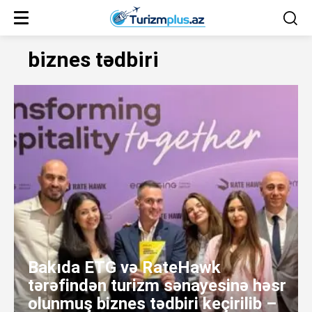
biznes tədbiri
Bakıda ETG və RateHawk
tərəfindən turizm sənayesinə həsr
olunmuş biznes tədbiri keçirilib –