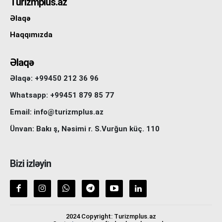
Turizmplus.az
Əlaqə
Haqqımızda
Əlaqə
Əlaqə: +99450 212 36 96
Whatsapp: +99451 879 85 77
Email: info@turizmplus.az
Ünvan: Bakı ş, Nəsimi r. S.Vurğun küç. 110
Bizi izləyin
2024 Copyright: Turizmplus.az