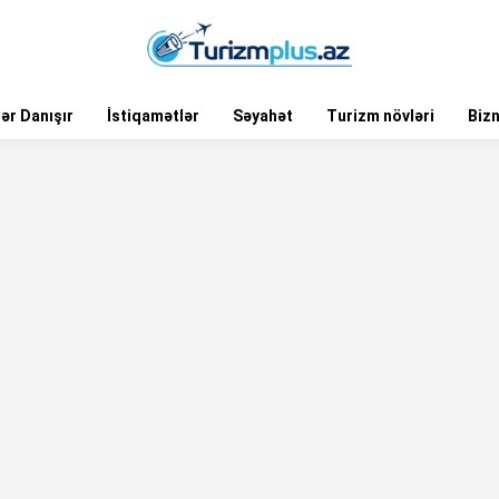
ər Danışır
İstiqamətlər
Səyahət
Turizm növləri
Biz