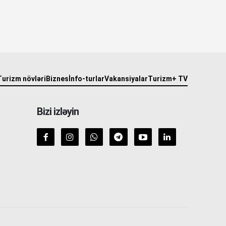
Turizm növləri
Biznes
İnfo-turlar
Vakansiyalar
Turizm+ TV
Bizi izləyin