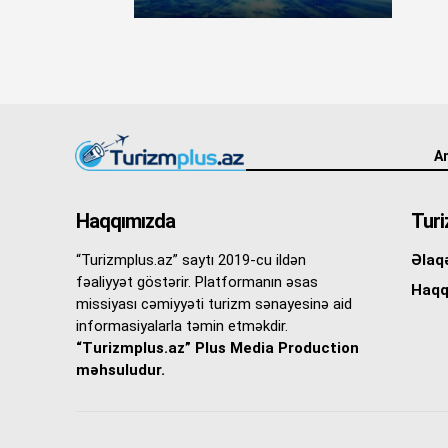
An
Haqqımızda
Turi
“Turizmplus.az” saytı 2019-cu ildən
Əlaq
fəaliyyət göstərir. Platformanın əsas
Haqq
missiyası cəmiyyəti turizm sənayesinə aid
informasiyalarla təmin etməkdir.
“Turizmplus.az” Plus Media Production
məhsuludur.