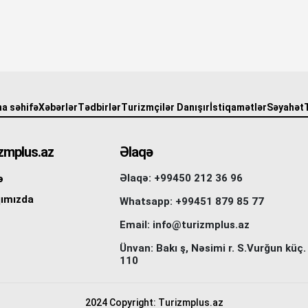
a səhifə
Xəbərlər
Tədbirlər
Turizmçilər Danışır
İstiqamətlər
Səyahət
zmplus.az
Əlaqə
Əlaqə: +99450 212 36 96
ə
ımızda
Whatsapp: +99451 879 85 77
Email: info@turizmplus.az
Ünvan: Bakı ş, Nəsimi r. S.Vurğun küç.
110
2024 Copyright: Turizmplus.az