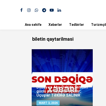
Ana səhifə
Xəbərlər
Tədbirlər
Turizmçil
biletin qaytarilmasi
Dubay və Abu-Dabidə yenidən
güclü partlayışlar eşidilir;
Uçuşlar TƏXİRƏ SALINIR
MART 3, 2026