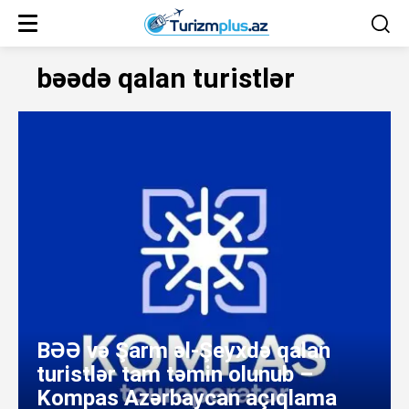
bəədə qalan turistlər
BƏƏ və Şarm əl-Şeyxdə qalan
turistlər tam təmin olunub –
Kompas Azərbaycan açıqlama