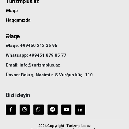
Turizmplus.az
Əlaqə
Haqqımızda
Əlaqə
Əlaqə: +99450 212 36 96
Whatsapp: +99451 879 85 77
Email: info@turizmplus.az
Ünvan: Bakı ş, Nəsimi r. S.Vurğun küç. 110
Bizi izləyin
2024 Copyright: Turizmplus.az