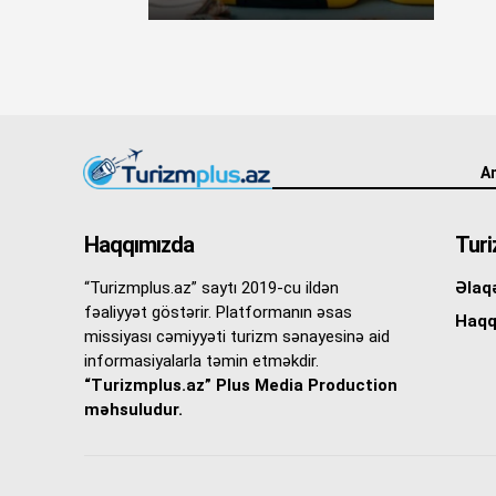
An
Haqqımızda
Turi
“Turizmplus.az” saytı 2019-cu ildən
Əlaq
fəaliyyət göstərir. Platformanın əsas
Haqq
missiyası cəmiyyəti turizm sənayesinə aid
informasiyalarla təmin etməkdir.
“Turizmplus.az” Plus Media Production
məhsuludur.