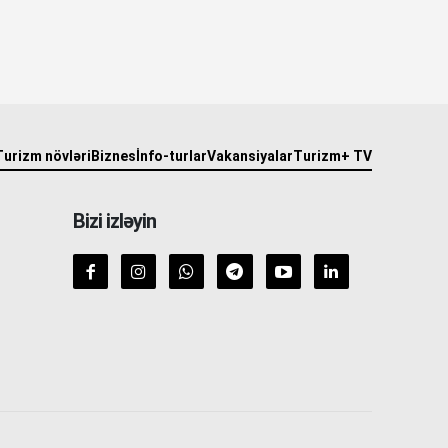
Turizm növləri
Biznes
İnfo-turlar
Vakansiyalar
Turizm+ TV
Bizi izləyin