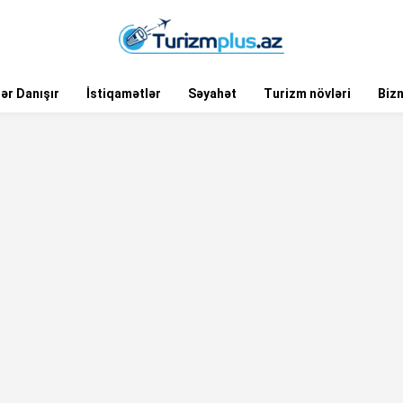
ər Danışır
İstiqamətlər
Səyahət
Turizm növləri
Biz