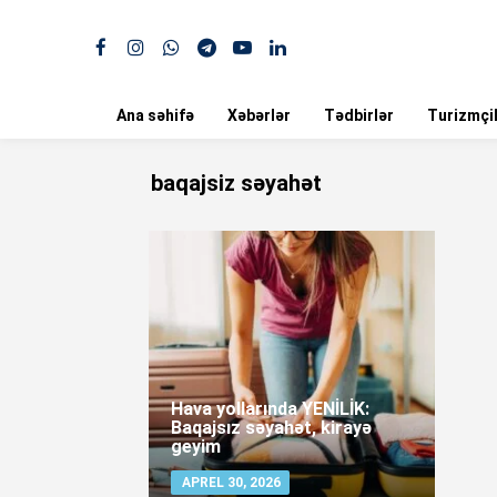
Ana səhifə
Xəbərlər
Tədbirlər
Turizmçil
baqajsiz səyahət
Hava yollarında YENİLİK:
Baqajsız səyahət, kirayə
geyim
APREL 30, 2026