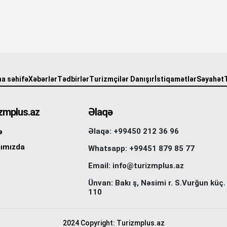
a səhifə
Xəbərlər
Tədbirlər
Turizmçilər Danışır
İstiqamətlər
Səyahət
zmplus.az
Əlaqə
Əlaqə: +99450 212 36 96
ə
ımızda
Whatsapp: +99451 879 85 77
Email: info@turizmplus.az
Ünvan: Bakı ş, Nəsimi r. S.Vurğun küç.
110
2024 Copyright: Turizmplus.az