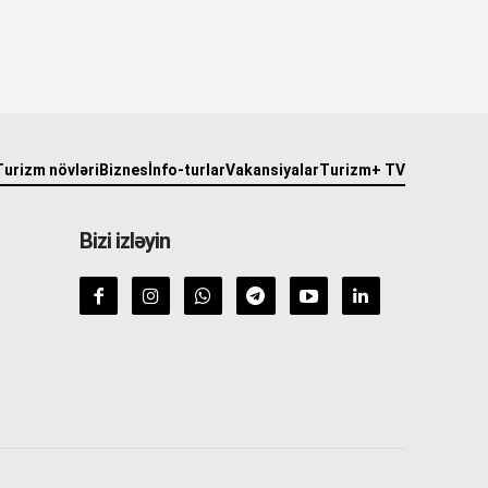
Turizm növləri
Biznes
İnfo-turlar
Vakansiyalar
Turizm+ TV
Bizi izləyin