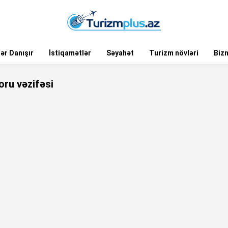
ər Danışır
İstiqamətlər
Səyahət
Turizm növləri
Biz
oru vəzifəsi