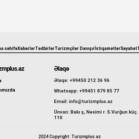
a səhifə
Xəbərlər
Tədbirlər
Turizmçilər Danışır
İstiqamətlər
Səyahət
zmplus.az
Əlaqə
Əlaqə: +99450 212 36 96
ə
ımızda
Whatsapp: +99451 879 85 77
Email: info@turizmplus.az
Ünvan: Bakı ş, Nəsimi r. S.Vurğun küç.
110
2024 Copyright: Turizmplus.az