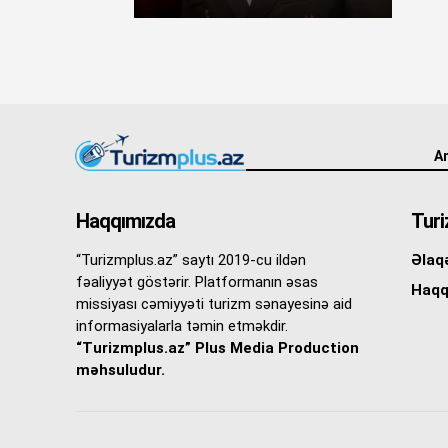
An
Haqqımızda
Turi
“Turizmplus.az” saytı 2019-cu ildən
Əlaq
fəaliyyət göstərir. Platformanın əsas
Haqq
missiyası cəmiyyəti turizm sənayesinə aid
informasiyalarla təmin etməkdir.
“Turizmplus.az” Plus Media Production
məhsuludur.