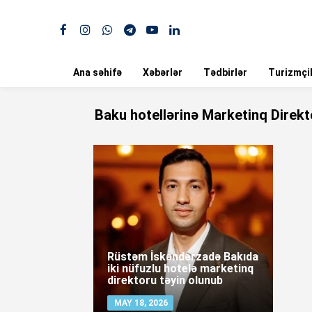
Ana səhifə
Xəbərlər
Tədbirlər
Turizmçil
Baku hotellərinə Marketinq Direkt
Rüstəm İskəndərzadə Bakıda
iki nüfuzlu hotelə marketinq
direktoru təyin olunub
MAY 18, 2026