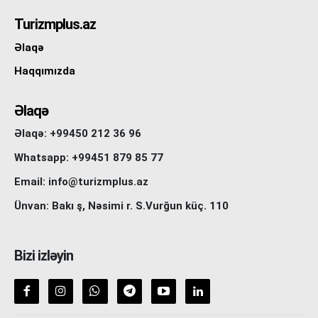
Turizmplus.az
Əlaqə
Haqqımızda
Əlaqə
Əlaqə: +99450 212 36 96
Whatsapp: +99451 879 85 77
Email: info@turizmplus.az
Ünvan: Bakı ş, Nəsimi r. S.Vurğun küç. 110
Bizi izləyin