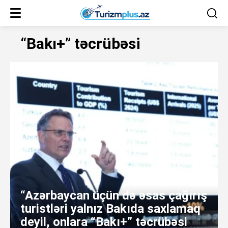
“Bakı+” təcrübəsi
“Azərbaycan üçün də əsas çağırış
turistləri yalnız Bakıda saxlamaq
deyil, onlara “Bakı+” təcrübəsi