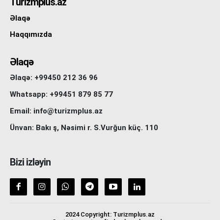
Turizmplus.az
Əlaqə
Haqqımızda
Əlaqə
Əlaqə: +99450 212 36 96
Whatsapp: +99451 879 85 77
Email: info@turizmplus.az
Ünvan: Bakı ş, Nəsimi r. S.Vurğun küç. 110
Bizi izləyin
2024 Copyright: Turizmplus.az