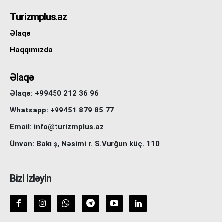
Turizmplus.az
Əlaqə
Haqqımızda
Əlaqə
Əlaqə: +99450 212 36 96
Whatsapp: +99451 879 85 77
Email: info@turizmplus.az
Ünvan: Bakı ş, Nəsimi r. S.Vurğun küç. 110
Bizi izləyin