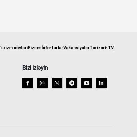
Turizm növləri
Biznes
İnfo-turlar
Vakansiyalar
Turizm+ TV
Bizi izləyin