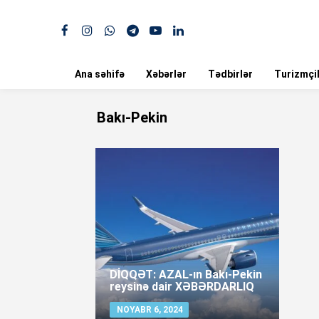
Ana səhifə
Xəbərlər
Tədbirlər
Turizmçil
Bakı-Pekin
DİQQƏT: AZAL-ın Bakı-Pekin
reysinə dair XƏBƏRDARLIQ
NOYABR 6, 2024