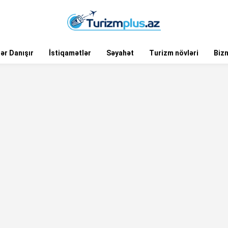
ər Danışır
İstiqamətlər
Səyahət
Turizm növləri
Biz