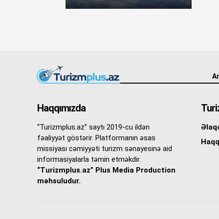
An
Haqqımızda
Turi
“Turizmplus.az” saytı 2019-cu ildən
Əlaq
fəaliyyət göstərir. Platformanın əsas
Haqq
missiyası cəmiyyəti turizm sənayesinə aid
informasiyalarla təmin etməkdir.
“Turizmplus.az” Plus Media Production
məhsuludur.