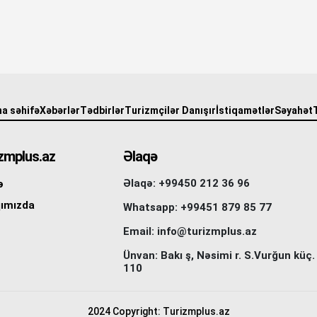
a səhifə
Xəbərlər
Tədbirlər
Turizmçilər Danışır
İstiqamətlər
Səyahət
zmplus.az
Əlaqə
Əlaqə: +99450 212 36 96
ə
ımızda
Whatsapp: +99451 879 85 77
Email: info@turizmplus.az
Ünvan: Bakı ş, Nəsimi r. S.Vurğun küç.
110
2024 Copyright: Turizmplus.az