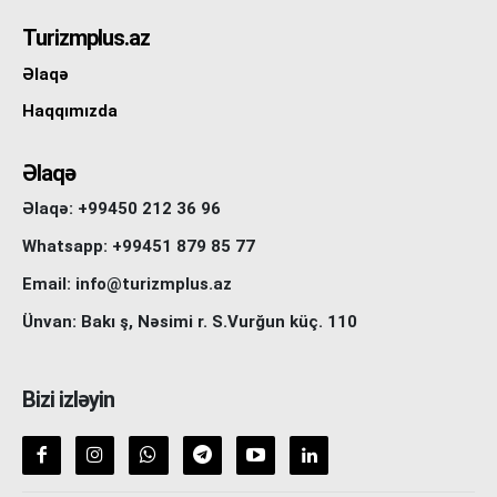
Turizmplus.az
Əlaqə
Haqqımızda
Əlaqə
Əlaqə: +99450 212 36 96
Whatsapp: +99451 879 85 77
Email: info@turizmplus.az
Ünvan: Bakı ş, Nəsimi r. S.Vurğun küç. 110
Bizi izləyin