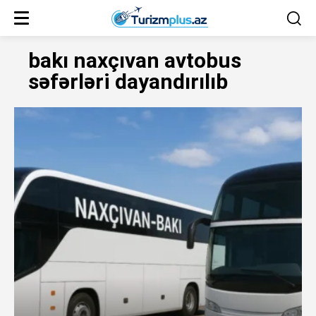
bakı naxçıvan avtobus
səfərləri dayandırılıb