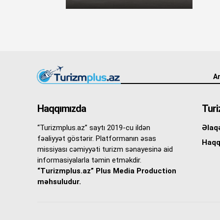
An
Haqqımızda
Turi
“Turizmplus.az” saytı 2019-cu ildən
Əlaq
fəaliyyət göstərir. Platformanın əsas
Haqq
missiyası cəmiyyəti turizm sənayesinə aid
informasiyalarla təmin etməkdir.
“Turizmplus.az” Plus Media Production
məhsuludur.