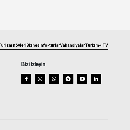
Turizm növləri
Biznes
İnfo-turlar
Vakansiyalar
Turizm+ TV
Bizi izləyin