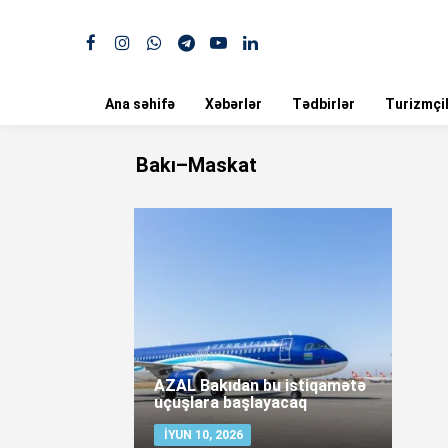
Ana səhifə
Xəbərlər
Tədbirlər
Turizmçil
Bakı–Maskat
AZAL Bakıdan bu istiqamətə
uçuşlara başlayacaq
İYUN 10, 2026