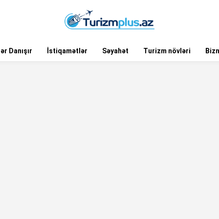
ər Danışır
İstiqamətlər
Səyahət
Turizm növləri
Biz