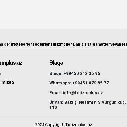
a səhifə
Xəbərlər
Tədbirlər
Turizmçilər Danışır
İstiqamətlər
Səyahət
zmplus.az
Əlaqə
Əlaqə: +99450 212 36 96
ə
ımızda
Whatsapp: +99451 879 85 77
Email: info@turizmplus.az
Ünvan: Bakı ş, Nəsimi r. S.Vurğun küç.
110
2024 Copyright: Turizmplus.az